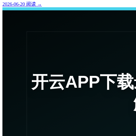
2026-06-20
阅读
→