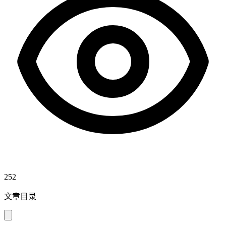
252
文章目录