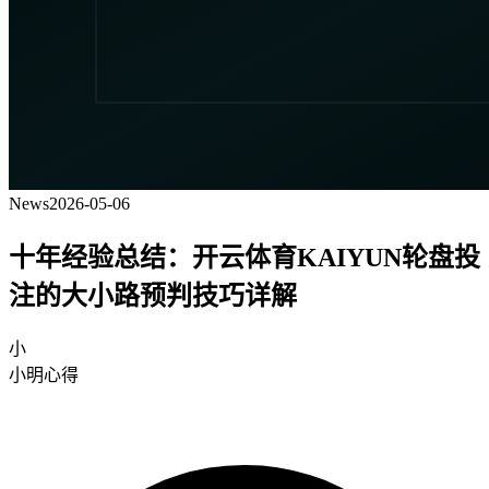
News
2026-05-06
十年经验总结：开云体育KAIYUN轮盘投
注的大小路预判技巧详解
小
小明心得