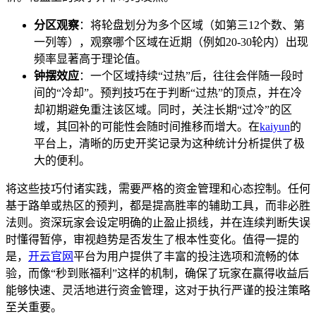
分区观察
：将轮盘划分为多个区域（如第三12个数、第
一列等），观察哪个区域在近期（例如20-30轮内）出现
频率显著高于理论值。
钟摆效应
：一个区域持续“过热”后，往往会伴随一段时
间的“冷却”。预判技巧在于判断“过热”的顶点，并在冷
却初期避免重注该区域。同时，关注长期“过冷”的区
域，其回补的可能性会随时间推移而增大。在
kaiyun
的
平台上，清晰的历史开奖记录为这种统计分析提供了极
大的便利。
将这些技巧付诸实践，需要严格的资金管理和心态控制。任何
基于路单或热区的预判，都是提高胜率的辅助工具，而非必胜
法则。资深玩家会设定明确的止盈止损线，并在连续判断失误
时懂得暂停，审视趋势是否发生了根本性变化。值得一提的
是，
开云官网
平台为用户提供了丰富的投注选项和流畅的体
验，而像“秒到账福利”这样的机制，确保了玩家在赢得收益后
能够快速、灵活地进行资金管理，这对于执行严谨的投注策略
至关重要。