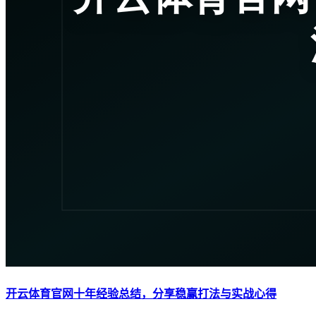
开云体育官网十年经验总结，分享稳赢打法与实战心得