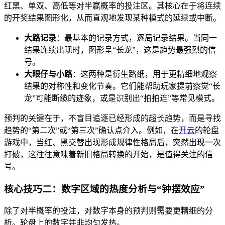
红黑、单双、高低等对半赢概率的投注区。其核心在于将连续
的开奖结果图形化，从而直观地发现某种模式的延续或中断。
大路记录
：最基本的记录方式，逐局记录结果。当同一
结果连续出现时，图形呈“长龙”，这是趋势最强烈的信
号。
大眼仔与小路
：这两种是衍生路纸，用于更精细地观察
结果的对称性和变化节奏。它们能帮助玩家提前察觉“长
龙”可能断缆的迹象，或是识别出“拍拍连”等常见模式。
预判的关键在于，不盲目追逐已经形成的超长趋势，而是寻找
趋势的“第二次”或“第三次”确认点介入。例如，在
开云
的轮盘
游戏中，当红、黑交替出现形成规律性格局后，突然出现一次
打破，这往往意味着新旧格局转换的开始，是值得关注的信
号。
核心技巧二：数字区域的热度分析与“钟摆效应”
除了对半概率的投注，对数字本身的预判则需要更精细的分
析。轮盘上的数字并非均匀发热。