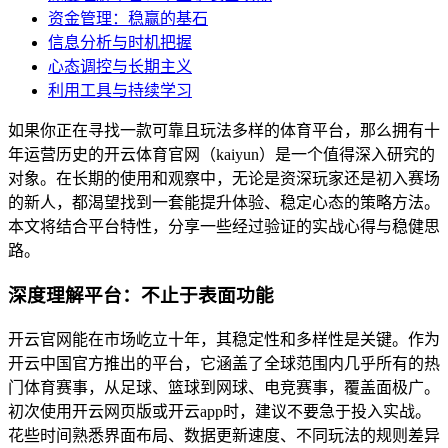
资金管理：稳赢的基石
信息分析与时机把握
心态调控与长期主义
利用工具与持续学习
如果你正在寻找一款可靠且玩法多样的体育平台，那么拥有十
年运营历史的开云体育官网（kaiyun）是一个值得深入研究的
对象。在长期的使用和观察中，无论是资深玩家还是初入赛场
的新人，都渴望找到一套能提升体验、稳定心态的策略方法。
本文将结合平台特性，分享一些经过验证的实战心得与稳健思
路。
深度理解平台：不止于表面功能
开云官网能在市场屹立十年，其稳定性和多样性是关键。作为
开云中国官方推出的平台，它涵盖了全球范围内几乎所有的热
门体育赛事，从足球、篮球到网球、电竞赛事，覆盖面极广。
初次使用开云网页版或开云app时，建议不要急于投入实战。
花些时间熟悉界面布局、数据更新速度、不同玩法的规则差异