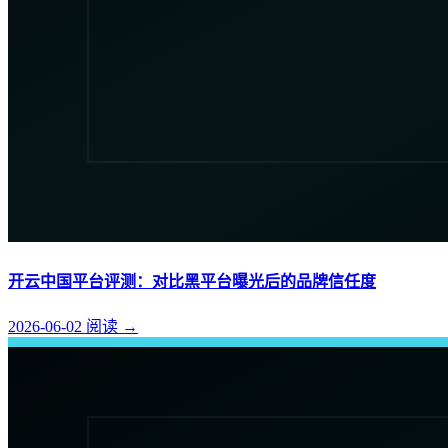
开云中国平台评测：对比黑平台曝光后的品牌信任度
2026-06-02
阅读
→