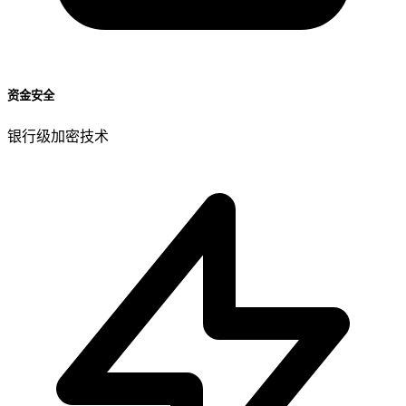
资金安全
银行级加密技术