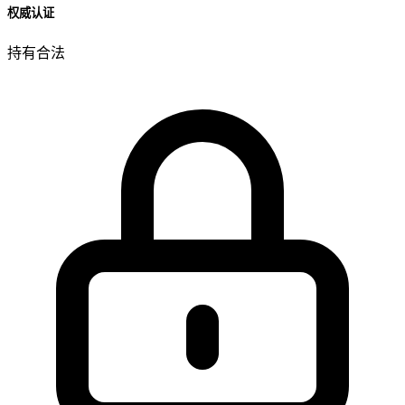
权威认证
持有合法