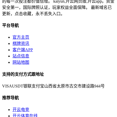
的每一次投注都价值倍增。 kaiyun,开云网页版,开云app。资金
安全第一，国际牌照认证，玩家权益全面保障。 最新域名已
更新，点击收藏，永不丢失入口。
平台导航
官方主页
棋牌资讯
客户端APP
站点信息
网站地图
支持的支付方式跟地址
VISA
USDT
银联
支付宝
山西省太原市古交市建设路944号
推荐导航
开云电竞
开云体育在线