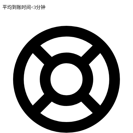
平均到账时间<3分钟