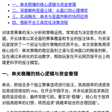
一、串关稳赚的核心逻辑与资金管理
二、深度解构亚盘让球：从盘口到心理博弈
三、实战融合：串关与亚盘判断的协同应用
四、借助平台工具优化决策流程
对体育赛事的深入分析和策略运用，常常成为决定胜负的关
键。开云体育以其全面的赛事覆盖和专业的投注体系，为资深
玩家提供了一个验证与提升策略的优质平台。本文将聚焦两项
核心技巧：串关策略的稳定盈利之道与亚洲盘口的精准判断，
旨在通过系统化的实战教学，帮助玩家在开云网页版平台上构
建更科学的投注模型。
一、串关稳赚的核心逻辑与资金管理
串关，即组合多个独立赛事选项进行投注，其高赔率的诱惑背
后是成倍增加的 risk。在开云中国平台，许多玩家因追求高回
报而盲目组合，最终导致亏损。要实现“稳赚”，核心在于放弃
对极高赔率的幻想，转而追求“高概率组合的合理回报”。