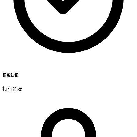
权威认证
持有合法