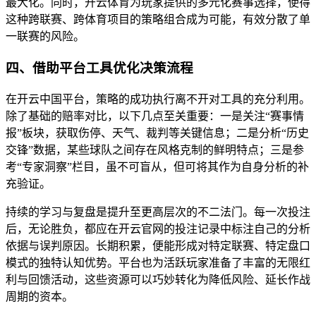
最大化。同时，开云体育为玩家提供的多元化赛事选择，使得
这种跨联赛、跨体育项目的策略组合成为可能，有效分散了单
一联赛的风险。
四、借助平台工具优化决策流程
在开云中国平台，策略的成功执行离不开对工具的充分利用。
除了基础的赔率对比，以下几点至关重要：一是关注“赛事情
报”板块，获取伤停、天气、裁判等关键信息；二是分析“历史
交锋”数据，某些球队之间存在风格克制的鲜明特点；三是参
考“专家洞察”栏目，虽不可盲从，但可将其作为自身分析的补
充验证。
持续的学习与复盘是提升至更高层次的不二法门。每一次投注
后，无论胜负，都应在开云官网的投注记录中标注自己的分析
依据与误判原因。长期积累，便能形成对特定联赛、特定盘口
模式的独特认知优势。平台也为活跃玩家准备了丰富的
无限红
利
与回馈活动，这些资源可以巧妙转化为降低风险、延长作战
周期的资本。