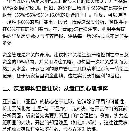
一个有效的策略是采用“2关1”或“3关1”的低关模式，并严格遵
循“强弱搭配”原则。例如，避免将三场胜率仅55%的比赛强行
组合（55%*55%*55%≈16.6%的综合胜率）。相反，可以选择
一场胜率80%的热门赛事，搭配一场经过深度分析、预期胜率
在65%左右的冷门赛事。在开云app进行投注前，利用平台提
供的详尽历史数据与阵容情报，评估每一场的独立概率是首要
步骤。
资金管理是串关的命脉。建议将串关投注额严格控制在单日总
资金的10%以内，并采用均注策略。切勿因一次串关成功而贸
然加大本金。开云官网的账户管理工具能清晰追踪每一笔投注
记录，便于玩家复盘资金曲线，这是实现长期盈利的基础。
二、深度解构亚盘让球：从盘口到心理博弈
亚洲盘口（亚盘）的核心在于让球，它消除了平局的可能性，
将比赛简化为“上盘”与“下盘”的二元对决。在开云体育的赛前
分析页面，玩家首先需要判断盘口的“合理性”。例如，实力差
距明显的对决，开出的却是浅盘（如让0.25球），这往往意味
着机构对强队打穿缺乏信心，或存在不利情报。