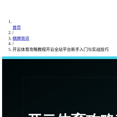
首页
/
棋牌资讯
/
开云体育攻略教程开云全站平台新手入门与实战技巧