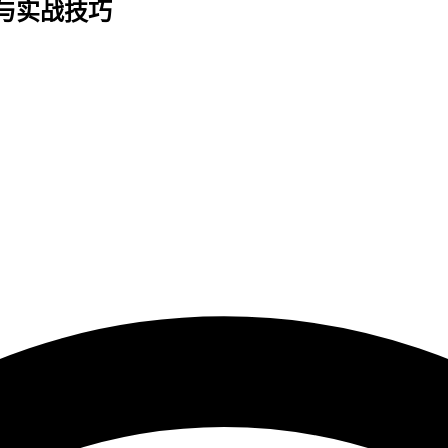
与实战技巧