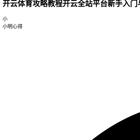
开云体育攻略教程开云全站平台新手入门
小
小明心得