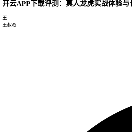
开云APP下载评测：真人龙虎实战体验与
王
王叔叔