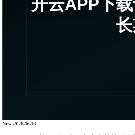
News
2026-06-18